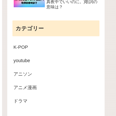
真夜中でいいのに。)歌詞の
意味は？
カテゴリー
K-POP
youtube
アニソン
アニメ漫画
ドラマ