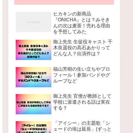
ヒカキンの新商品
『ONICHA』とは？みそき
んの次は麦茶！売れる理由
を予想してみた
御上先生 生徒役キャスト 千
木良遥役の高石あかりって
どんな人？出演作は？
福山芳樹の生い立ちやプロ
フィール！参加バンドやグ
ループなど
御上先生 官僚が教師として
学校に派遣される話は実在
する？
「アイシー」の主題歌「シ
ェードの埃は延長」(ずっと