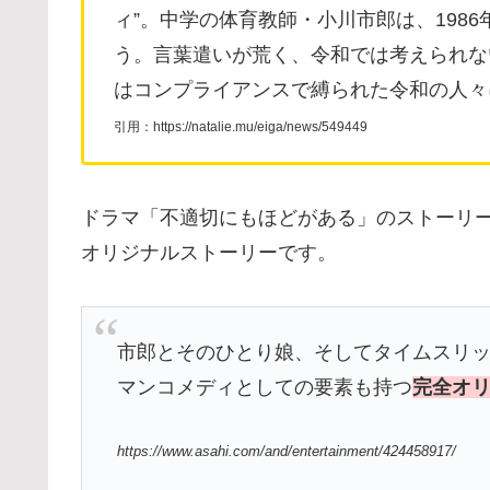
ィ”。中学の体育教師・小川市郎は、1986
う。言葉遣いが荒く、令和では考えられな
はコンプライアンスで縛られた令和の人々
引用：https://natalie.mu/eiga/news/549449
ドラマ「不適切にもほどがある」のストーリ
オリジナルストーリーです。
市郎とそのひとり娘、そしてタイムスリ
マンコメディとしての要素も持つ
完全オ
https://www.asahi.com/and/entertainment/424458917/