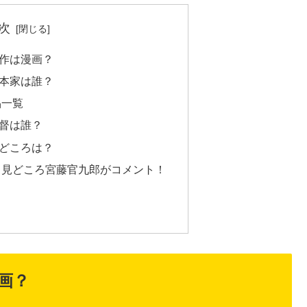
次
作は漫画？
本家は誰？
品一覧
督は誰？
どころは？
る見どころ宮藤官九郎がコメント！
画？