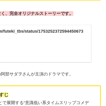
なく、完全オリジナルストーリーです。
com/futeki_tbs/status/1753252372594450673
の阿部サダヲさんが主演のドラマです。
すじ
とで展開する“意識低い系タイムスリップコメデ