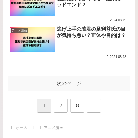
ッドエンド？
2024.08.19
逃げ上手の若君の足利尊氏の目
アニメ漫画
が気持ち悪い？正体や目的は？
2024.08.18
次のページ
次
1
2
8
へ
ホーム
アニメ漫画