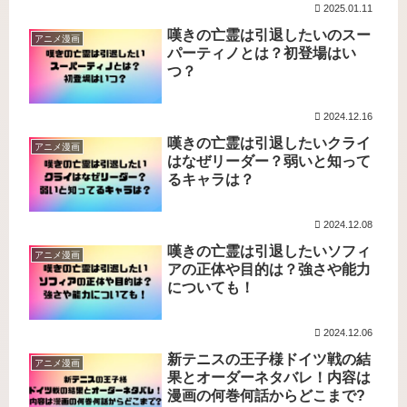
2025.01.11
嘆きの亡霊は引退したいのスー
アニメ漫画
パーティノとは？初登場はい
つ？
2024.12.16
嘆きの亡霊は引退したいクライ
アニメ漫画
はなぜリーダー？弱いと知って
るキャラは？
2024.12.08
嘆きの亡霊は引退したいソフィ
アニメ漫画
アの正体や目的は？強さや能力
についても！
2024.12.06
新テニスの王子様ドイツ戦の結
アニメ漫画
果とオーダーネタバレ！内容は
漫画の何巻何話からどこまで?