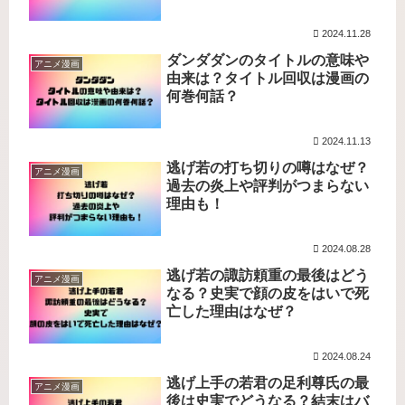
2024.11.28
ダンダダンのタイトルの意味や
アニメ漫画
由来は？タイトル回収は漫画の
何巻何話？
2024.11.13
逃げ若の打ち切りの噂はなぜ？
アニメ漫画
過去の炎上や評判がつまらない
理由も！
2024.08.28
逃げ若の諏訪頼重の最後はどう
アニメ漫画
なる？史実で顔の皮をはいで死
亡した理由はなぜ？
2024.08.24
逃げ上手の若君の足利尊氏の最
アニメ漫画
後は史実でどうなる？結末はバ