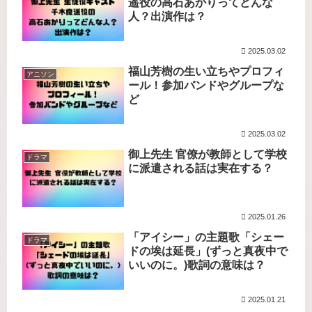
遥役の高石あかりってどんな
人？出演作は？
2025.03.02
福山芳樹の生い立ちやプロフィ
アニソン
ール！参加バンドやグループな
ど
2025.03.02
御上先生 官僚が教師として学校
ドラマ
に派遣される話は実在する？
2025.01.26
「アイシー」の主題歌「シェー
ドラマ
ドの埃は延長」(ずっと真夜中で
いいのに。)歌詞の意味は？
2025.01.21