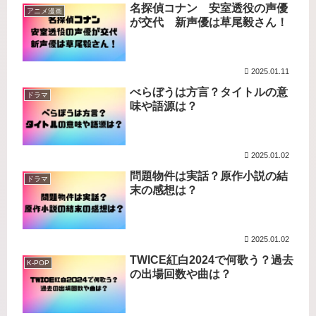
名探偵コナン 安室透役の声優
アニメ漫画
が交代 新声優は草尾毅さん！
2025.01.11
べらぼうは方言？タイトルの意
ドラマ
味や語源は？
2025.01.02
問題物件は実話？原作小説の結
ドラマ
末の感想は？
2025.01.02
TWICE紅白2024で何歌う？過去
K-POP
の出場回数や曲は？