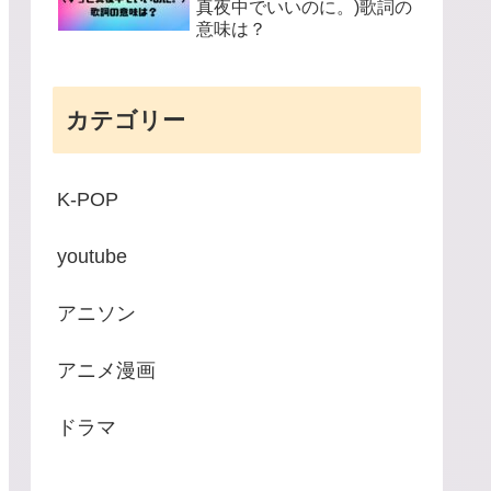
真夜中でいいのに。)歌詞の
意味は？
カテゴリー
K-POP
youtube
アニソン
アニメ漫画
ドラマ