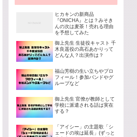
ヒカキンの新商品
『ONICHA』とは？みそき
んの次は麦茶！売れる理由
を予想してみた
御上先生 生徒役キャスト 千
木良遥役の高石あかりって
どんな人？出演作は？
福山芳樹の生い立ちやプロ
フィール！参加バンドやグ
ループなど
御上先生 官僚が教師として
学校に派遣される話は実在
する？
「アイシー」の主題歌「シ
ェードの埃は延長」(ずっと