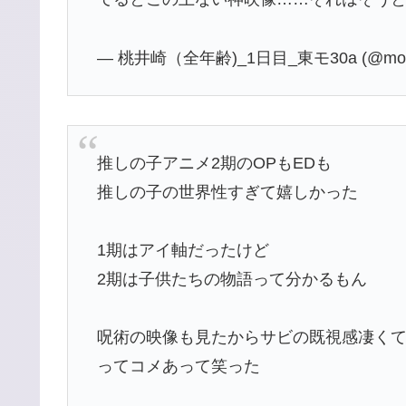
— 桃井崎（全年齢)_1日目_東モ30a (@momo
推しの子アニメ2期のOPもEDも
推しの子の世界性すぎて嬉しかった
1期はアイ軸だったけど
2期は子供たちの物語って分かるもん
呪術の映像も見たからサビの既視感凄く
ってコメあって笑った