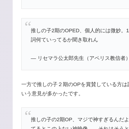
推しの子2期のOPED、個人的には微妙。
詞何ていってるか聞き取れん
— リセマラ公太郎先生（アペリス教信者） (
一方で推しの子２期のOPを賞賛している方は
いう意見が多かったです。
推しの子の2期OP、マジで神すぎるんだ
てるとこの上ない神映像……それはそう