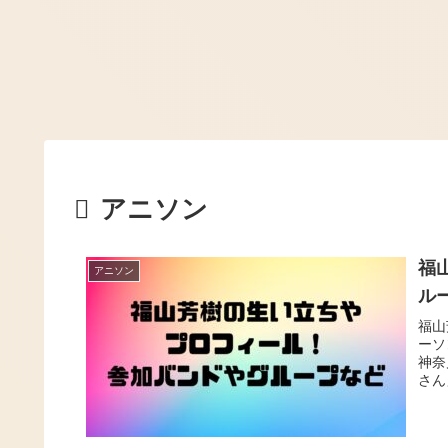
アニソン
福
アニソン
ル
福山
ーソ
神奈
さん