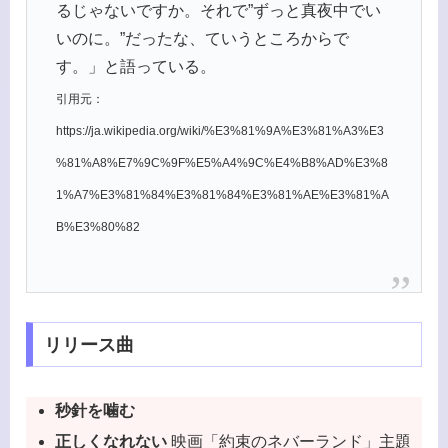
るじゃないですか。それで”ずっと真夜中でい
いのに。”だったな、ていうところからで
す。」と語っている。
引用元：
https://ja.wikipedia.org/wiki/%E3%81%9A%E3%81%A3%E3
%81%A8%E7%9C%9F%E5%A4%9C%E4%B8%AD%E3%8
1%A7%E3%81%84%E3%81%84%E3%81%AE%E3%81%A
B%E3%80%82
リリース曲
秒針を噛む
正しくなれない
映画「約束のネバーランド」主題