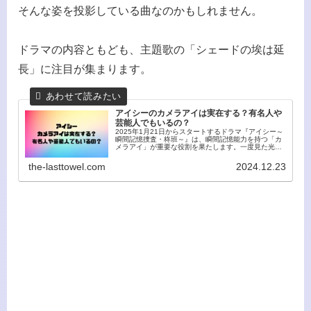
そんな姿を投影している曲なのかもしれません。
ドラマの内容ともども、主題歌の「シェードの埃は延
長」に注目が集まります。
アイシーのカメラアイは実在する？有名人や
芸能人でもいるの？
2025年1月21日からスタートするドラマ『アイシー～
瞬間記憶捜査・柊班～』は、瞬間記憶能力を持つ「カ
メラアイ」が重要な役割を果たします。一度見た光景
や情報をそのまま記憶する驚異的な力。カメラアイと
いう能力は現実にも存在するのか、またその才...
the-lasttowel.com
2024.12.23