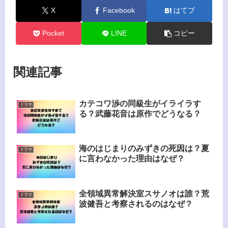
X
Facebook
はてブ
Pocket
LINE
コピー
関連記事
カテコワ渉の同級生がイライラす
ドラマ
る？武藤花音は原作でどうなる？
海のはじまりのみずきの死因は？夏
ドラマ
に言わなかった理由はなぜ？
全領域異常解決室スサノオは誰？荒
ドラマ
波健吾と考察されるのはなぜ？