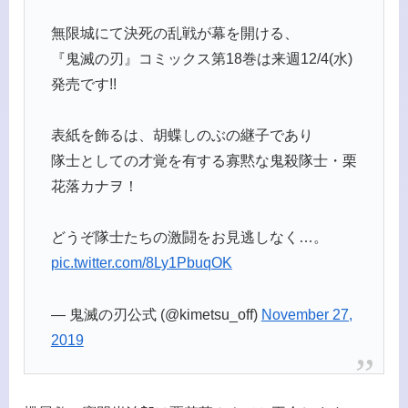
無限城にて決死の乱戦が幕を開ける、
『鬼滅の刃』コミックス第18巻は来週12/4(水)
発売です!!
表紙を飾るは、胡蝶しのぶの継子であり
隊士としての才覚を有する寡黙な鬼殺隊士・栗
花落カナヲ！
どうぞ隊士たちの激闘をお見逃しなく…。
pic.twitter.com/8Ly1PbuqOK
— 鬼滅の刃公式 (@kimetsu_off)
November 27,
2019