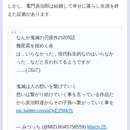
しかし、竃門炭治郎は結婚して幸せに暮らし生涯を終
えた証拠があります。
なんか鬼滅の刃原作の205話
幾星霜を煌めく命
は，いらなかった，現代転生的なのはいらなか
った，などと言われてるようですが
……( ･᷄ὢ･᷅ )
鬼滅は人の想いを繋げていく
想いは繋がり続けていく事を言っている作品だ
から炭治郎達からその子孫へ繋がっていく事を
pic.twitter.com/aQxE25Mcf1
— みづっち (@MIZUKI45758559)
March 25,