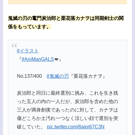
鬼滅の刃の竃門炭治郎と栗花落カナヲは同期剣士の関
係をもっています。
#イラスト
『
#AniManGALS
💋』
No.137/400
#鬼滅の刃
『栗花落カナヲ』
炭治郎と同日に最終選別に挑み、これを生き残
った五人の内の一人だが、炭治郎を含めた他の
三人が満身創痍であったのに対して、カナヲは
傷どころか土汚れ一つなく涼しい顔で選別を突
破していた。
pic.twitter.com/8ajpr67C3N