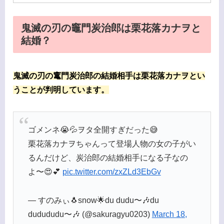
鬼滅の刃の竈門炭治郎は栗花落カナヲと
結婚？
鬼滅の刃の竃門炭治郎の結婚相手は栗花落カナヲとい
うことが判明しています。
ゴメンネ😭💦ヲタ全開すぎだった😅
栗花落カナヲちゃんって登場人物の女の子がい
るんだけど、炭治郎の結婚相手になる子なの
よ〜😍💕
pic.twitter.com/zxZLd3EbGv
— すのみぃ🐧snow🌟du dudu〜🎶du
dudududu〜🎶 (@sakuragyu0203)
March 18,