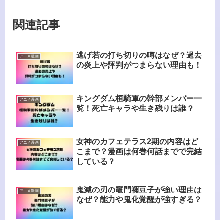
関連記事
逃げ若の打ち切りの噂はなぜ？過去
アニメ漫画
の炎上や評判がつまらない理由も！
キングダム桓騎軍の幹部メンバー一
アニメ漫画
覧！死亡キャラや生き残りは誰？
女神のカフェテラス2期の内容はど
アニメ漫画
こまで？漫画は何巻何話までで完結
している？
鬼滅の刃の竈門禰豆子が強い理由は
アニメ漫画
なぜ？能力や鬼化覚醒が強すぎる？