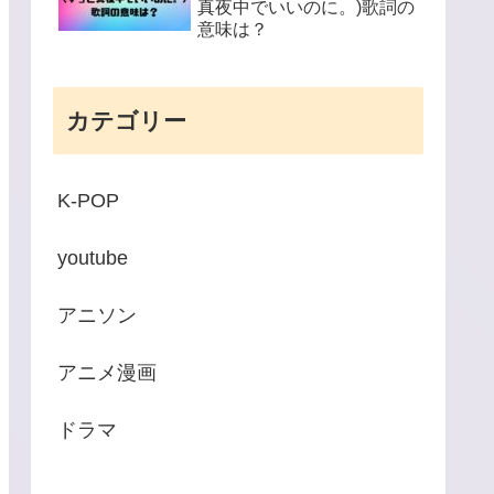
真夜中でいいのに。)歌詞の
意味は？
カテゴリー
K-POP
youtube
アニソン
アニメ漫画
ドラマ