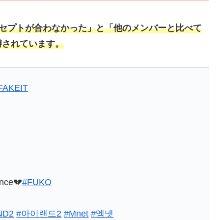
コンセプトが合わなかった」と「他のメンバーと比べて
噂されています。
FAKEIT
ance💔
#FUKO
ND2
#아이랜드2
#Mnet
#엠넷