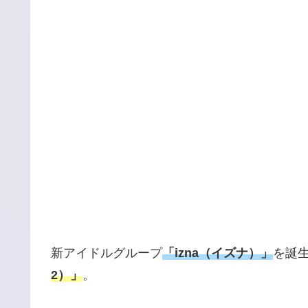
新アイドルグループ
「izna（イズナ）」
を誕
2）」
。