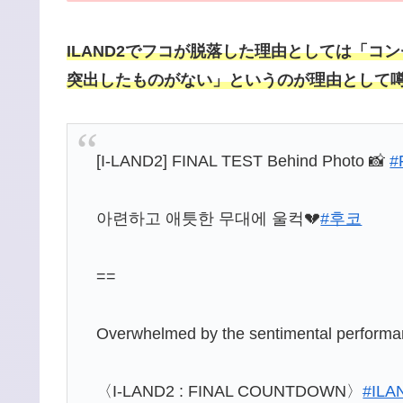
ILAND2でフコが脱落した理由としては「
突出したものがない」というのが理由として
[I-LAND2] FINAL TEST Behind Photo 📸
#
아련하고 애틋한 무대에 울컥💔
#후코
==
Overwhelmed by the sentimental perform
〈I-LAND2 : FINAL COUNTDOWN〉
#ILA