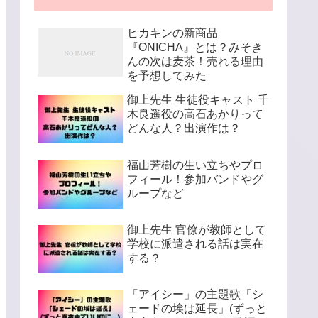
ヒカキンの新商品
『ONICHA』とは？みそき
んの次は麦茶！売れる理由
を予想してみた
御上先生 生徒役キャスト 千
木良遥役の高石あかりって
どんな人？出演作は？
福山芳樹の生い立ちやプロ
フィール！参加バンドやグ
ループなど
御上先生 官僚が教師として
学校に派遣される話は実在
する？
「アイシー」の主題歌「シ
ェードの埃は延長」(ずっと