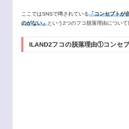
ここではSNSで噂されている
「コンセプトが
のがない」
という2つのフコ脱落理由について
ILAND2フコの脱落理由①コン