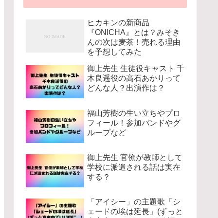
ヒカキンの新商品
『ONICHA』とは？みそき
んの次は麦茶！売れる理由
を予想してみた
御上先生 生徒役キャスト 千
木良遥役の高石あかりって
どんな人？出演作は？
福山芳樹の生い立ちやプロ
フィール！参加バンドやグ
ループなど
御上先生 官僚が教師として
学校に派遣される話は実在
する？
「アイシー」の主題歌「シ
ェードの埃は延長」(ずっと