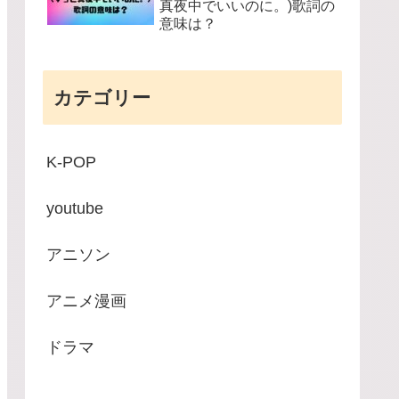
真夜中でいいのに。)歌詞の
意味は？
カテゴリー
K-POP
youtube
アニソン
アニメ漫画
ドラマ