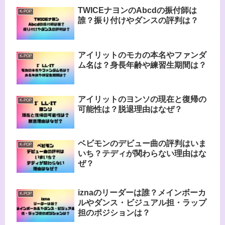
TWICEナヨンのAbcdの振付師は
K-POP
誰？振り付けやダンスの評判は？
アイリットのモカの本名やファンダ
K-POP
ム名は？身長年齢や練習生期間は？
アイリットのヨンソの現在と復帰の
K-POP
可能性は？脱退理由はなぜ？
ベビモンのデビュー曲の評判はいま
K-POP
いち？テディが関わらない理由はな
ぜ？
iznaのリーダーは誰？メインボーカ
K-POP
ルやダンス・ビジュアル担・ラップ
担のポジションは？