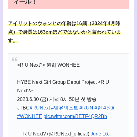
ィール！
アイリットのウォンヒの年齢は16歳（2024年4月時
点）で身長は163cmほどではないかと言われていま
す。
<R U Next?> 원희 WONHEE
HYBE Next Girl Group Debut Project <R U
Next?>
2023.6.30 (금) 저녁 8시 50분 첫 방송
JTBC
#RUNext
#알유넥스트
#RUN
#런
#원희
#WONHEE
pic.twitter.com/BETF4QR2Bh
— R U Next? (@RUNext_official)
June 16,