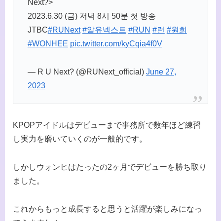
Next?>
2023.6.30 (금) 저녁 8시 50분 첫 방송
JTBC
#RUNext
#알유넥스트
#RUN
#런
#원희
#WONHEE
pic.twitter.com/kyCqia4f0V
— R U Next? (@RUNext_official)
June 27,
2023
KPOPアイドルはデビューまで事務所で数年ほど練習
し実力を磨いていくのが一般的です。
しかしウォンヒはたったの2ヶ月でデビューを勝ち取り
ました。
これからもっと成長すると思うと活躍が楽しみになっ