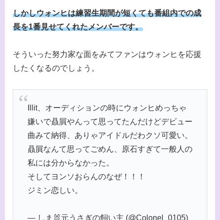
しかしウォンヒは練習生期間が短くても番組内での成
長を1番見せてくれたメンバーです。
そういった努力家な面をみてファンはウォンヒを応援
したくなるのでしょう。
Illit、オーディションの時にウォンヒめっちゃ
嫌いで贔屓やんって思ってたんだけどデビュー
曲みて納得、ありゃアイドルだわクソ可愛い。
贔屓なんて思ってごめん、原石すぎて一般人の
私には分からなかった。
そしてヨンソおらんのなぜ！！！
ジミン恋しい。
— しま🐰元うさぎの飼い主 (@Colonel_0105)