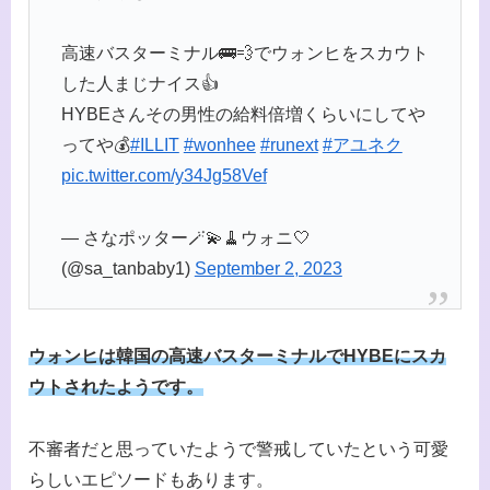
高速バスターミナル🚌💨でウォンヒをスカウト
した人まじナイス👍
HYBEさんその男性の給料倍増くらいにしてや
ってや💰
#ILLIT
#wonhee
#runext
#アユネク
pic.twitter.com/y34Jg58Vef
— さなポッター🪄💫🧹ウォニ🤍
(@sa_tanbaby1)
September 2, 2023
ウォンヒは韓国の高速バスターミナルでHYBEにスカ
ウトされたようです。
不審者だと思っていたようで警戒していたという可愛
らしいエピソードもあります。