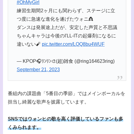
#OhMyGirl
練習生期間2ヶ月にも関わらず、ステージに立
つ度に急速な進化を遂げたウォニ👸
ダンスは発展途上だが、安定した声質と不思議
ちゃんキャラは今後のI'LL-ITの起爆剤になるに
違いない🧨
pic.twitter.com/LQQ8bu4WUF
— KPOP🎧ﾘﾝﾘﾝ🎨(超)雑食 (@ring164623ring)
September 21, 2023
番組内の課題曲「5番目の季節」ではメインボーカルを
担当し綺麗な歌声を披露しています。
SNSではウォンヒの歌を高く評価しているファンも多
くみられます。