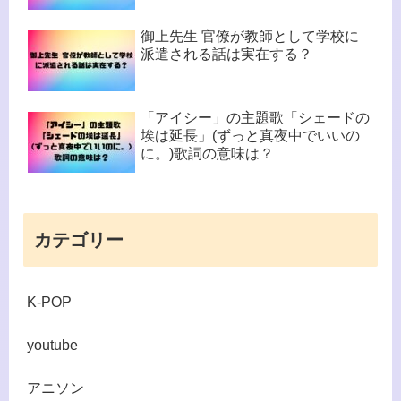
御上先生 官僚が教師として学校に
派遣される話は実在する？
「アイシー」の主題歌「シェードの
埃は延長」(ずっと真夜中でいいの
に。)歌詞の意味は？
カテゴリー
K-POP
youtube
アニソン