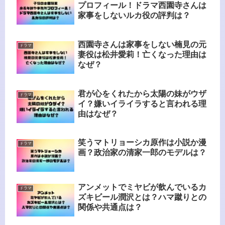
プロフィール！ドラマ西園寺さんは
家事をしないルカ役の評判は？
西園寺さんは家事をしない楠見の元
ドラマ
妻役は松井愛莉！亡くなった理由は
なぜ？
君が心をくれたから太陽の妹がウザ
ドラマ
イ？嫌いイライラすると言われる理
由はなぜ？
笑うマトリョーシカ原作は小説か漫
ドラマ
画？政治家の清家一郎のモデルは？
アンメットでミヤビが飲んでいるカ
ドラマ
ズキビール潤沢とは？ハマ蹴りとの
関係や共通点は？