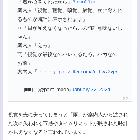
『君が心をくれたから』
#mon21cx
案内人「視覚、聴覚、嗅覚、触覚、次に奪われ
るものが時計に表示されます」
雨「目が見えなくなったらこの時計意味ないじ
ゃん」
案内人「えっ」
雨「視覚が最後なのバレてるだろ。バカなの？
お前」
案内人「・・・」
pic.twitter.com/2rTLwz2vj5
— |■■） (@pant_moon)
January 22, 2024
視覚を先に失ってしまうと「雨」が案内人から渡され
た次に失われる五感やタイムリミットが映された時計
が見えなくなると言われています。