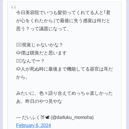
今日美容院でいつも髪切ってくれてる人と｢君
が心をくれたから｣で最後に失う感覚は何だと
思う？って議題になって、
💇‍♂️視覚じゃないかな？
🐶僕は聴覚だと思います
💇‍♂️なんでー？
🐶人が死ぬ時に最後まで機能してる器官は耳だ
から。
みたいに、色々語り合えてめっちゃ楽しかった
あ、昨日のやつ見やな
— だいふく🍑🕊 (@daifuku_momoha)
February 6, 2024