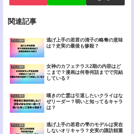
関連記事
逃げ上手の若君の清子の略奪の意味
アニメ漫画
は？史実の最後も惨殺？
女神のカフェテラス2期の内容はど
アニメ漫画
こまで？漫画は何巻何話までで完結
している？
嘆きの亡霊は引退したいクライはな
アニメ漫画
ぜリーダー？弱いと知ってるキャラ
は？
逃げ上手の若君の雫のモデルは実在
アニメ漫画
しないオリキャラ？史実の諏訪頼重