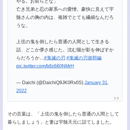
やる。お前らとな」
亡き兄弟と忍の家系への愛憎。豪快に見えて宇
髄さんの胸の内は、複雑でとても繊細なんだろ
うな。
上弦の鬼を倒したら普通の人間として生きる
話、どこか儚さ感じた。沈む陽が影を伸ばすか
らだろうか…
#鬼滅の刃
#鬼滅の刃遊郭編
pic.twitter.com/b8z660NMrH
— Daichi (@DaichiQ9JK0Rx0S)
January 31,
2022
その言葉は、「上弦の鬼を倒したら普通の人間として
暮らしましょう」と妻は宇髄天元に話てしました。