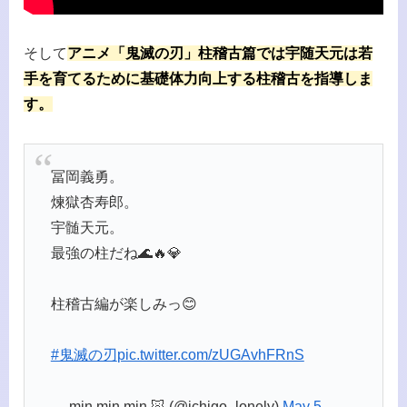
そして
アニメ「鬼滅の刃」柱稽古篇では宇随天元は若
手を育てるために基礎体力向上する柱稽古を指導しま
す。
冨岡義勇。
煉獄杏寿郎。
宇髄天元。
最強の柱だね🌊🔥💎
柱稽古編が楽しみっ😊
#鬼滅の刃
pic.twitter.com/zUGAvhFRnS
— min min min 🐷 (@ichigo_lonely)
May 5,