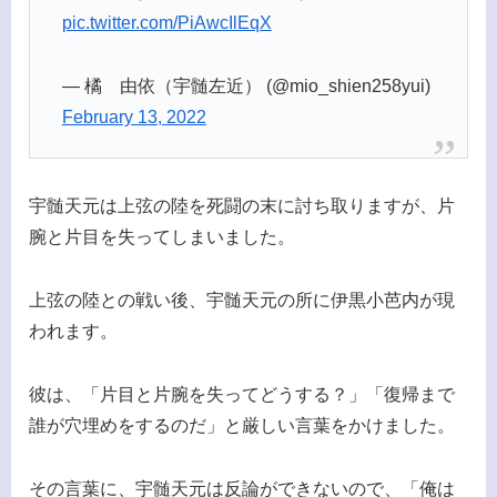
pic.twitter.com/PiAwcIlEqX
— 橘 由依（宇髄左近） (@mio_shien258yui)
February 13, 2022
宇髄天元は上弦の陸を死闘の末に討ち取りますが、片
腕と片目を失ってしまいました。
上弦の陸との戦い後、宇髄天元の所に伊黒小芭内が現
われます。
彼は、「片目と片腕を失ってどうする？」「復帰まで
誰が穴埋めをするのだ」と厳しい言葉をかけました。
その言葉に、宇髄天元は反論ができないので、「俺は