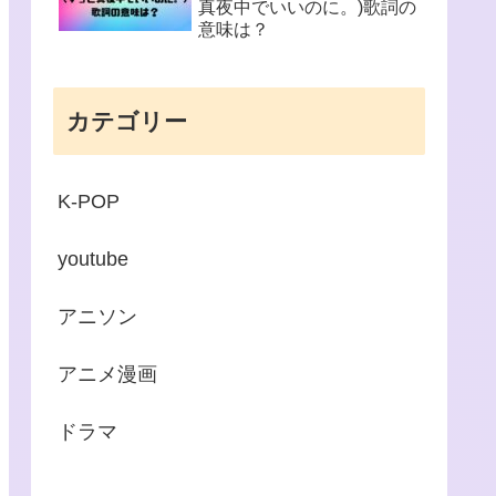
真夜中でいいのに。)歌詞の
意味は？
カテゴリー
K-POP
youtube
アニソン
アニメ漫画
ドラマ