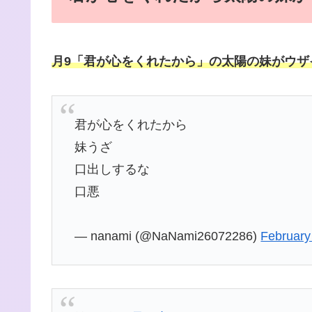
月9「君が心をくれたから」の太陽の妹がウザ
君が心をくれたから
妹うざ
口出しするな
口悪
— nanami (@NaNami26072286)
February