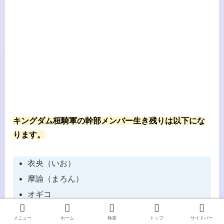
キングダム桓騎軍の幹部メンバー生き残りは以下にな
ります。
衣央（いお）
摩諭（まろん）
オギコ
メニュー
ホーム
検索
トップ
サイドバー
摩諭とオギコは無事に、肥下の戦いから脱出すること