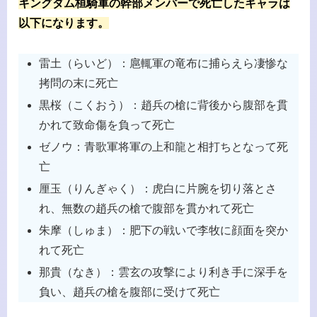
キングダム桓騎軍の幹部メンバーで死亡したキャラは
以下になります。
雷土（らいど）：扈輒軍の竜布に捕らえら凄惨な
拷問の末に死亡
黒桜（こくおう）：趙兵の槍に背後から腹部を貫
かれて致命傷を負って死亡
ゼノウ：青歌軍将軍の上和龍と相打ちとなって死
亡
厘玉（りんぎゃく）：虎白に片腕を切り落とさ
れ、無数の趙兵の槍で腹部を貫かれて死亡
朱摩（しゅま）：肥下の戦いで李牧に顔面を突か
れて死亡
那貴（なき）：雲玄の攻撃により利き手に深手を
負い、趙兵の槍を腹部に受けて死亡