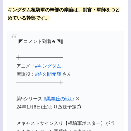
キングダム桓騎軍の幹部の摩諭は、副官・軍師をつと
めている幹部です。
||◤コメント到着🔥◥||
╋━━━━━━━━━
アニメ「
#キングダム
」
摩論役：
#佐久間元輝
さん
━━━━━━━━━╋
第5シリーズ
#黒羊丘の戦い
⚔
24年1月6日(土)より放送予定📺
📌キャストサイン入り【桓騎軍ポスター】が当