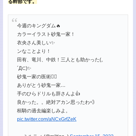
る幹部です。
今週のキングダム🔥
カラーイラスト砂鬼一家！
衣央さん美しい✨
ンなことより！
田有、竜川、中鉄！三人とも助かった(。
´Д⊂)✨
砂鬼一家の医術👨‍⚕️
ありがとう砂鬼一家…
手のひらドリルも辞さんよ👍
良かった。。絶対アカン思ったわ💨
桓騎の過去編楽しみよ。
pic.twitter.com/aNCxGrfZeK