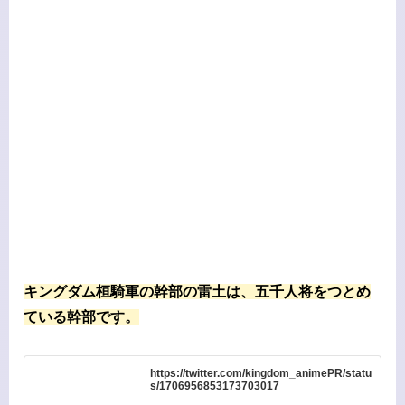
キングダム桓騎軍の幹部の雷土は、五千人将をつとめ
ている幹部です。
https://twitter.com/kingdom_animePR/statu
s/1706956853173703017