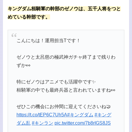
キングダム桓騎軍の幹部のゼノウは、五千人将をつと
めている幹部です。
こんにちは！運用担当Tです！
ゼノウと太呂慈の極武神ガチャ終了まで残りわ
ずか👀
特にゼノウはアニメでも活躍中です✨
桓騎軍の中でも最終兵器と言われていますね👀
ぜひこの機会にお仲間に迎えてくださいね🤝
https://t.co/tEP6C7Uh5A
#キングダム
#キング
ダム乱
#キンラン
pic.twitter.com/7b8rIGS8JS