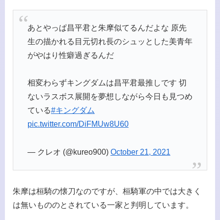
あとやっぱ昌平君と朱摩似てるんだよな 原先
生の描かれる目元切れ長のシュッとした美青年
がやはり性癖過ぎるんだ
相変わらずキングダムは昌平君最推しです 切
ないラスボス展開を夢想しながら今日も見つめ
ている
#キングダム
pic.twitter.com/DiFMUw8U60
— クレオ (@kureo900)
October 21, 2021
朱摩は桓騎の懐刀なのですが、桓騎軍の中では大きく
は無いもののとされている一家と判明しています。