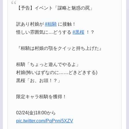
【予告】イベント「謀略と魅惑の罠」
訳あり村娘が
#桓騎
に接触！
怪しい雰囲気に…どうする
#黒桜
！？
『桓騎は村娘の顎をクイッと持ち上げた』
桓騎「ちょっと遊んでやるよ」
村娘(怖いはずなのに……どきどきする)
黒桜「お、お頭！？」
限定キャラ桓騎を獲得！
02/24(金)18:00から
pic.twitter.com/PqPnni5XZV