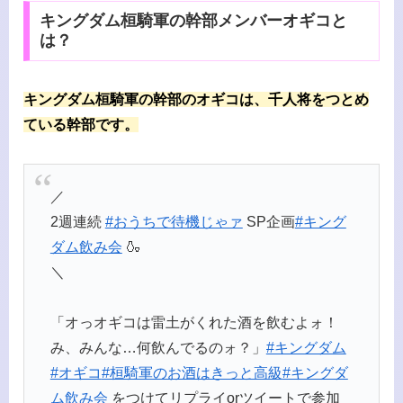
キングダム桓騎軍の幹部メンバーオギコと
は？
キングダム桓騎軍の幹部のオギコは、千人将をつとめ
ている幹部です。
／
2週連続
#おうちで待機じゃァ
SP企画
#キング
ダム飲み会
🍶
＼
「オっオギコは雷土がくれた酒を飲むよォ！
み、みんな…何飲んでるのォ？」
#キングダム
#オギコ
#桓騎軍のお酒はきっと高級
#キングダ
ム飲み会
をつけてリプライorツイートで参加