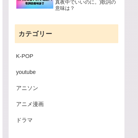
真夜中でいいのに。)歌詞の
意味は？
カテゴリー
K-POP
youtube
アニソン
アニメ漫画
ドラマ