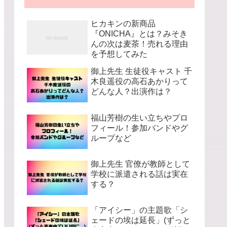
ヒカキンの新商品
『ONICHA』とは？みそき
んの次は麦茶！売れる理由
を予想してみた
御上先生 生徒役キャスト 千
木良遥役の高石あかりって
どんな人？出演作は？
福山芳樹の生い立ちやプロ
フィール！参加バンドやグ
ループなど
御上先生 官僚が教師として
学校に派遣される話は実在
する？
「アイシー」の主題歌「シ
ェードの埃は延長」(ずっと