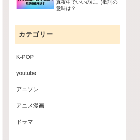
真夜中でいいのに。)歌詞の
意味は？
カテゴリー
K-POP
youtube
アニソン
アニメ漫画
ドラマ