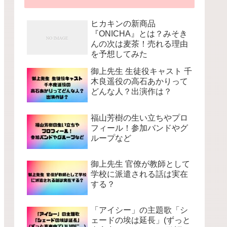
ヒカキンの新商品
『ONICHA』とは？みそき
んの次は麦茶！売れる理由
を予想してみた
御上先生 生徒役キャスト 千
木良遥役の高石あかりって
どんな人？出演作は？
福山芳樹の生い立ちやプロ
フィール！参加バンドやグ
ループなど
御上先生 官僚が教師として
学校に派遣される話は実在
する？
「アイシー」の主題歌「シ
ェードの埃は延長」(ずっと