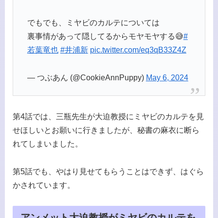
でもでも、ミヤビのカルテについては
裏事情があって隠してるからモヤモヤする😅
#
若葉竜也
#井浦新
pic.twitter.com/eq3qB33Z4Z
— つぶあん (@CookieAnnPuppy)
May 6, 2024
第4話では、三瓶先生が大迫教授にミヤビのカルテを見
せほしいとお願いに行きましたが、秘書の麻衣に断ら
れてしまいました。
第5話でも、やはり見せてもらうことはできず、はぐら
かされています。
アンメット大迫教授がミヤビのカルテを