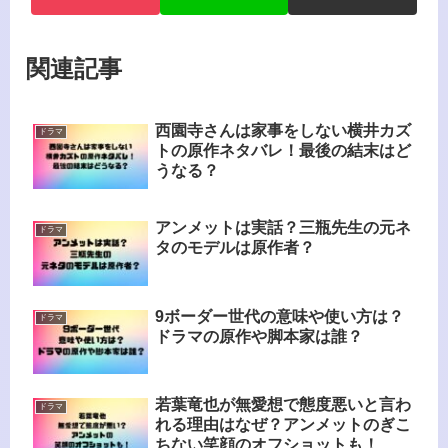
関連記事
西園寺さんは家事をしない横井カズ
ドラマ
トの原作ネタバレ！最後の結末はど
うなる？
アンメットは実話？三瓶先生の元ネ
ドラマ
タのモデルは原作者？
9ボーダー世代の意味や使い方は？
ドラマ
ドラマの原作や脚本家は誰？
若葉竜也が無愛想で態度悪いと言わ
ドラマ
れる理由はなぜ？アンメットのぎこ
ちない笑顔のオフショットも！