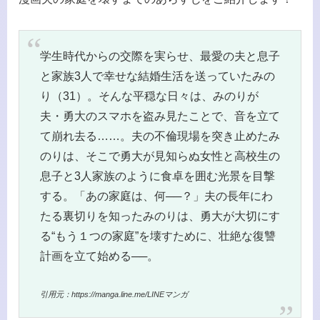
学生時代からの交際を実らせ、最愛の夫と息子
と家族3人で幸せな結婚生活を送っていたみの
り（31）。そんな平穏な日々は、みのりが
夫・勇大のスマホを盗み見たことで、音を立て
て崩れ去る……。夫の不倫現場を突き止めたみ
のりは、そこで勇大が見知らぬ女性と高校生の
息子と3人家族のように食卓を囲む光景を目撃
する。「あの家庭は、何──？」夫の長年にわ
たる裏切りを知ったみのりは、勇大が大切にす
る“もう１つの家庭”を壊すために、壮絶な復讐
計画を立て始める──。
引用元：https://manga.line.me/LINEマンガ