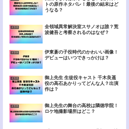
トの原作ネタバレ！最後の結末はど
うなる？
全領域異常解決室スサノオは誰？荒
ドラマ
波健吾と考察されるのはなぜ？
伊東蒼の子役時代のかわいい画像！
ドラマ
デビューはいつできっかけは？
御上先生 生徒役キャスト 千木良遥
ドラマ
役の高石あかりってどんな人？出演
作は？
御上先生の舞台の高校は隣徳学院！
ドラマ
ロケ地撮影場所はどこ？