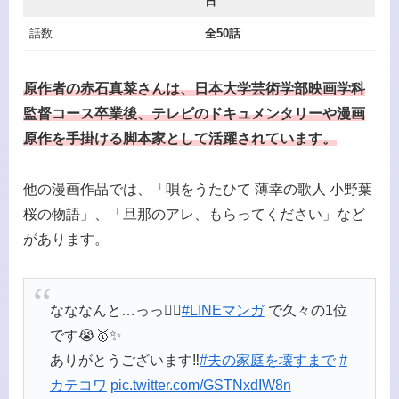
日
話数
全50話
原作者の赤石真菜さんは、日本大学芸術学部映画学科
監督コース卒業後、テレビのドキュメンタリーや漫画
原作を手掛ける脚本家として活躍されています。
他の漫画作品では、「唄をうたひて 薄幸の歌人 小野葉
桜の物語」、「旦那のアレ、もらってください」など
があります。
なななんと…っっ❤️‍🔥
#LINEマンガ
で久々の1位
です😭🥇✨
ありがとうございます‼️
#夫の家庭を壊すまで
#
カテコワ
pic.twitter.com/GSTNxdIW8n