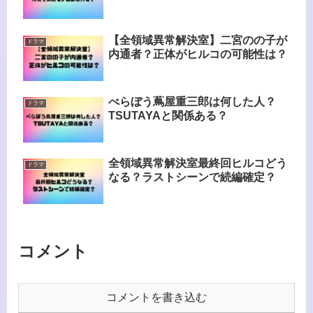
【全領域異常解決室】二宮のの子が
ドラマ
内通者？正体がヒルコの可能性は？
べらぼう蔦屋重三郎は何した人？
ドラマ
TSUTAYAと関係ある？
全領域異常解決室最終回ヒルコどう
ドラマ
なる？ラストシーンで続編確定？
コメント
コメントを書き込む