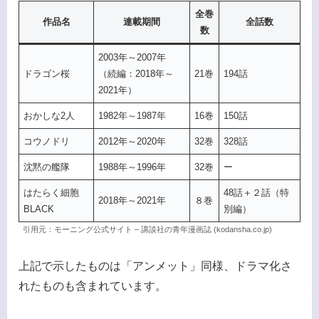
全巻
作品名
連載期間
全話数
数
2003年～2007年
ドラゴン桜
（続編：2018年～
21巻
194話
2021年）
おかしな2人
1982年～1987年
16巻
150話
コウノドリ
2012年～2020年
32巻
328話
沈黙の艦隊
1988年～1996年
32巻
ー
はたらく細胞
48話＋２話（特
2018年～2021年
８巻
BLACK
別編）
引用元：モーニング公式サイト – 講談社の青年漫画誌 (kodansha.co.jp)
上記で示したものは「アンメット」同様、ドラマ化さ
れたものも含まれています。