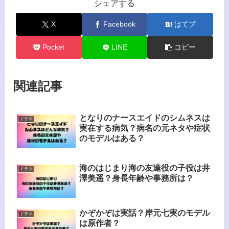
シェアする
X
Facebook
はてブ
Pocket
LINE
コピー
関連記事
となりのナースエイドのシムネスは
ドラマ
実在する病気？病名の元ネタや症状
のモデルはある？
海のはじまり海の友達役の子役は井
ドラマ
澤美遥？身長年齢や事務所は？
かぞかぞは実話？岸元七実のモデル
ドラマ
は原作者？