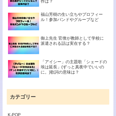
作は？
福山芳樹の生い立ちやプロフィー
ル！参加バンドやグループなど
御上先生 官僚が教師として学校に
派遣される話は実在する？
「アイシー」の主題歌「シェードの
埃は延長」(ずっと真夜中でいいの
に。)歌詞の意味は？
カテゴリー
K-POP